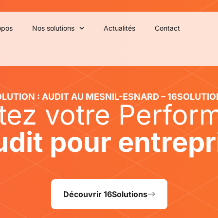
opos
Nos solutions
Actualités
Contact
LUTION : AUDIT AU MESNIL-ESNARD – 16SOLUTI
tez votre Perfor
dit pour entrep
Découvrir 16Solutions