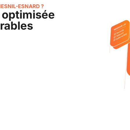
MESNIL-ESNARD ?
 optimisée
urables