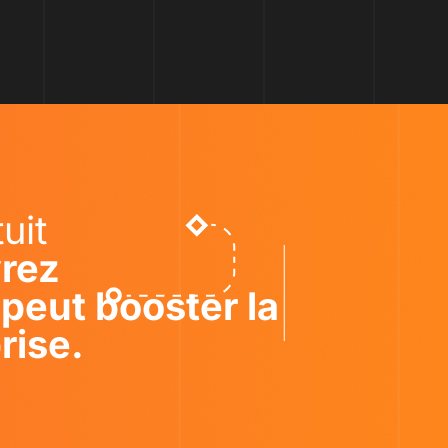
uit
vrez
peut booster la
rise.