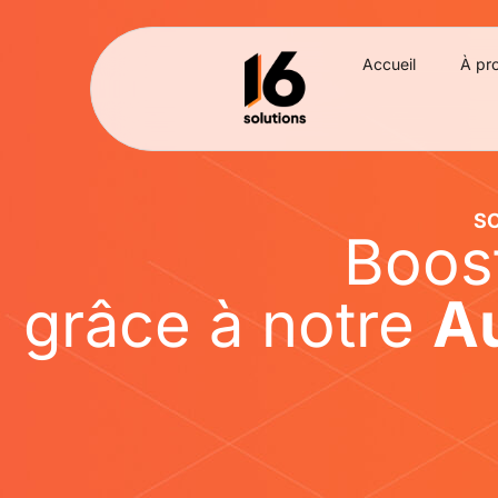
Accueil
À pr
SO
Boos
grâce à notre
Au