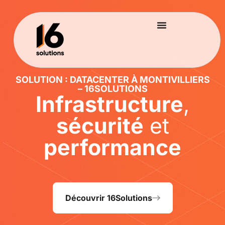
SOLUTION : DATACENTER À MONTIVILLIERS
– 16SOLUTIONS
Infrastructure
,
sécurité
et
performance
Découvrir 16Solutions