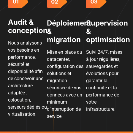
Audit &
Déploiement
Supervision
conception
&
&
migration
optimisation
Nous analysons
vos besoins en
Mise en place du
Suivi 24/7, mises
performance,
datacenter,
à jour régulières,
sécurité et
configuration des
sauvegardes et
disponibilité afin
solutions et
évolutions pour
de concevoir une
migration
garantir la
architecture
sécurisée de vos
continuité et la
adaptée :
données avec un
performance de
colocation,
minimum
votre
serveurs dédiés ou
d’interruption de
infrastructure.
virtualisation.
service.