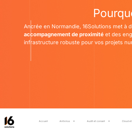
Pourquo
Ancrée en Normandie, 16Solutions met à dis
accompagnement de proximité
et des eng
infrastructure robuste pour vos projets n
Accueil
Antivirus
Audit et conseil
Cloud e