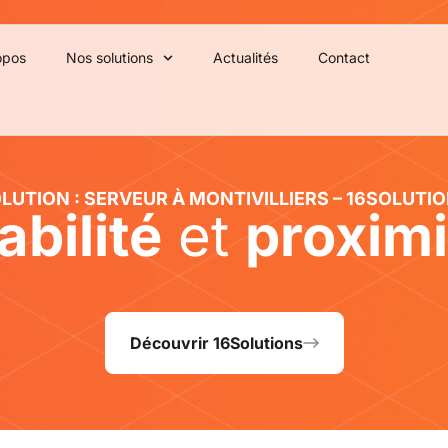
opos
Nos solutions
Actualités
Contact
LUTION : SERVEUR À MONTIVILLIERS – 16SOLUTI
abilité
et
proximi
Découvrir 16Solutions