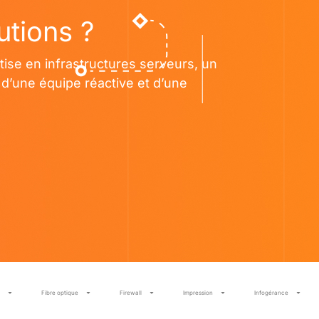
utions ?
tise en infrastructures serveurs, un
d’une équipe réactive et d’une
Fibre optique
Firewall
Impression
Infogérance