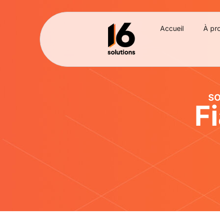
Accueil
À pr
SO
Fi