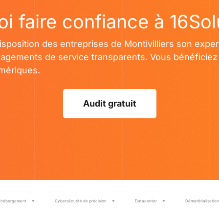
i faire confiance à 16Sol
position des entreprises de Montivilliers son exper
agements de service transparents. Vous bénéficiez 
umériques.
Audit gratuit
t hébergement
Cybersécurité de précision
Datacenter
Dématérialisation