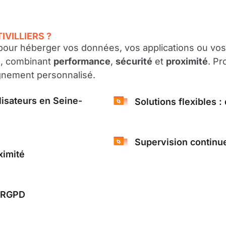
VILLIERS ?
our héberger vos données, vos applications ou vos
s, combinant
performance
,
sécurité
et
proximité
. Pr
gnement personnalisé.
lisateurs en Seine-
Solutions flexibles :
Supervision continue 
imité
e RGPD