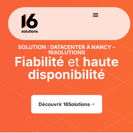
SOLUTION : DATACENTER À NANCY –
16SOLUTIONS
Fiabilité
et
haute
disponibilité
Découvrir 16Solutions