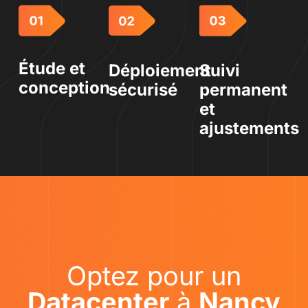
Étude et
Déploiement
Suivi
conception
sécurisé
permanent
et
ajustements
Optez pour un
Datacenter
à
Nancy