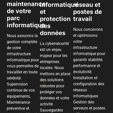
maintenance
informatique
réseau et
de votre
et
postes de
parc
protection
travail
informatique
des
Nous concevons
données
et optimisons
Nous assurons la
votre
gestion complète
La cybersécurité
infrastructure
de votre
est un enjeu
informatique pour
infrastructure
majeur pour les
garantir stabilité,
informatique pour
entreprises
performance et
vous permettre de
locales. Nous
évolutivité.
travailler en toute
mettons en place
Installation et
sérénité.
des solutions
configuration des
Supervision
robustes pour
réseaux
continue de vos
protéger vos
informatiques
équipements,
données et votre
Gestion des
Maintenance
activité.
serveurs et postes
préventive et
Sauvegardes