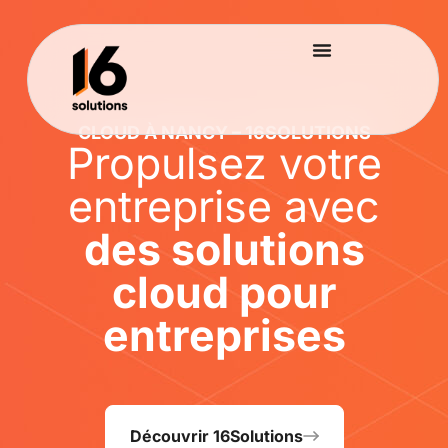
CLOUD À NANCY – 16SOLUTIONS
Propulsez votre
entreprise avec
des solutions
cloud pour
entreprises
Découvrir 16Solutions