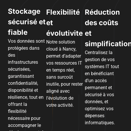
Stockage
Flexibilité
Réduction
sécurisé et
et
des coûts
fiable
évolutivite
et
Vos données sont
Notre solution
simplificatio
protégées dans
cloud à Nancy,
Centralisez la
des
permet d’adapter
gestion de vos
infrastructures
vos ressources IT
systèmes IT tout
sécurisées,
en temps réel,
en bénéficiant
garantissant
sans surcoût
d’un accès
confidentialité,
inutile, pour rester
permanent et
disponibilité et
aligné avec
sécurisé à vos
résilience, tout en
l’évolution de
données, et
offrant la
votre activité.
optimisez vos
flexibilité
dépenses
nécessaire pour
informatiques.
accompagner le