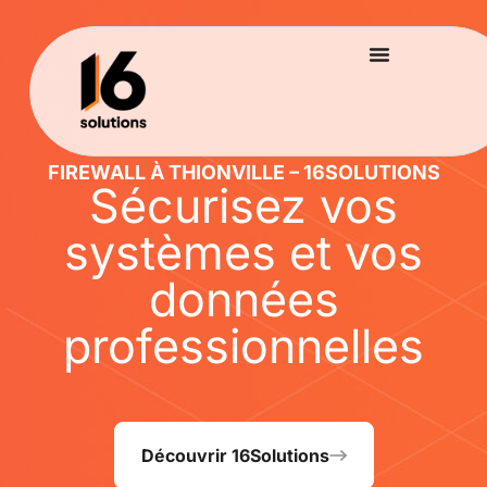
FIREWALL À THIONVILLE – 16SOLUTIONS
Sécurisez vos
systèmes et vos
données
professionnelles
Découvrir 16Solutions