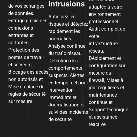
intrusions
de vos échanges
adaptée à votre
de données.
environnement
Anticipez les
Filtrage précis des
professionnel.
risques et détectez
connexions
Audit complet de
rapidement les
entrantes et
votre
anomalies.
sortantes,
infrastructure
Analyse continue
Protection des
réseau,
du trafic réseau,
postes de travail
Déploiement et
Détection des
et serveurs,
configuration sur
comportements
Blocage des accès
mesure du
suspects, Alertes
non autorisés et
firewall, Mises à
en temps réel pour
Mise en place de
jour régulières et
intervention
règles de sécurité
maintenance
immédiate et
sur mesure
continue et
Journalisation et
Support technique
suivi des incidents
et assistance
de sécurité
réactive