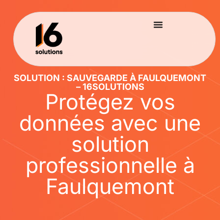
SOLUTION : SAUVEGARDE À FAULQUEMONT
– 16SOLUTIONS
Protégez vos
données avec une
solution
professionnelle à
Faulquemont