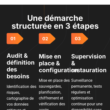
Une démarche
structurée en 3 étapes
Audit &
Mise en
Supervision
définition
place &
&
des
configuration
restauration
besoins
Mise en place des
Surveillance
sauvegardes,
permanente, tests
Identification des
planification,
réguliers et
risques,
chiffrement et
optimisation
cartographie de
vérification des
continue pour une
vos données
accès.
disponibilité sans