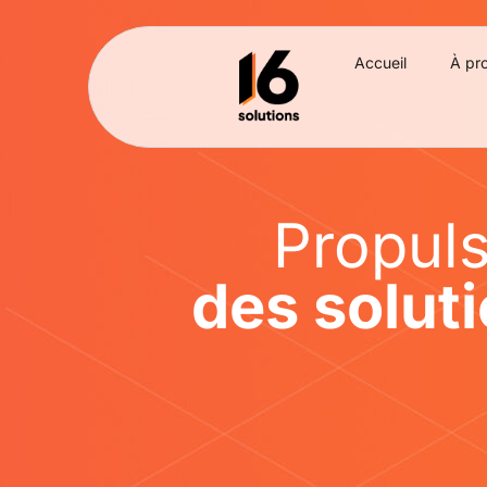
Accueil
À pr
Propuls
des solut