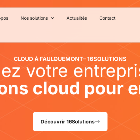
opos
Nos solutions
Actualités
Contact
CLOUD À FAULQUEMONT– 16SOLUTIONS
ez votre entrepr
ions cloud pour e
Découvrir 16Solutions