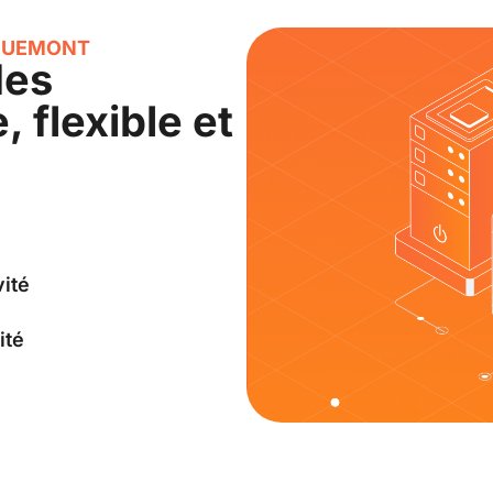
LQUEMONT
des
 flexible et
vité
ité