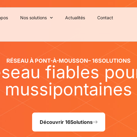
opos
Nos solutions
Actualités
Contact
RÉSEAU À PONT-À-MOUSSON– 16SOLUTIONS
seau fiables pou
mussipontaines
Découvrir 16Solutions