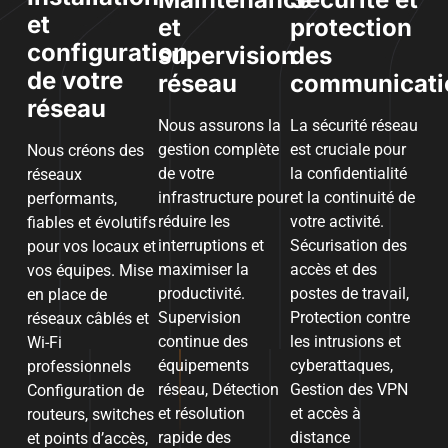
et
et
protection
configuration
supervision
des
de votre
réseau
communicati
réseau
Nous assurons la
La sécurité réseau
gestion complète
est cruciale pour
Nous créons des
de votre
la confidentialité
réseaux
infrastructure pour
et la continuité de
performants,
réduire les
votre activité.
fiables et évolutifs
interruptions et
Sécurisation des
pour vos locaux et
maximiser la
accès et des
vos équipes. Mise
productivité.
postes de travail,
en place de
Supervision
Protection contre
réseaux câblés et
continue des
les intrusions et
Wi-Fi
équipements
cyberattaques,
professionnels
réseau, Détection
Gestion des VPN
Configuration de
et résolution
et accès à
routeurs, switches
rapide des
distance
et points d’accès,