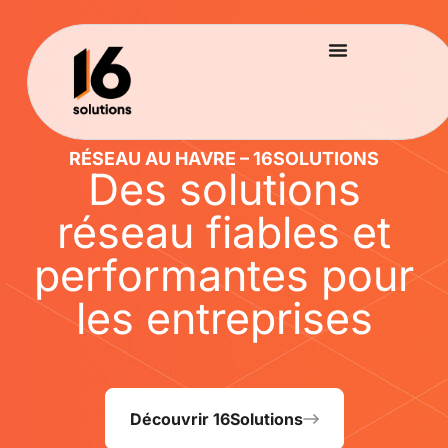
RÉSEAU AU HAVRE – 16SOLUTIONS
Des solutions
réseau fiables et
performantes pour
les entreprises
Découvrir 16Solutions