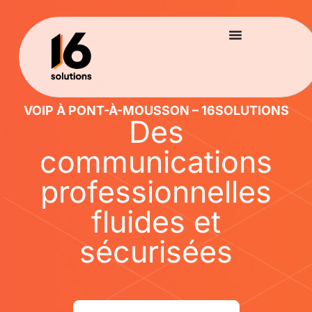
VOIP À PONT-À-MOUSSON – 16SOLUTIONS
Des
communications
professionnelles
fluides et
sécurisées