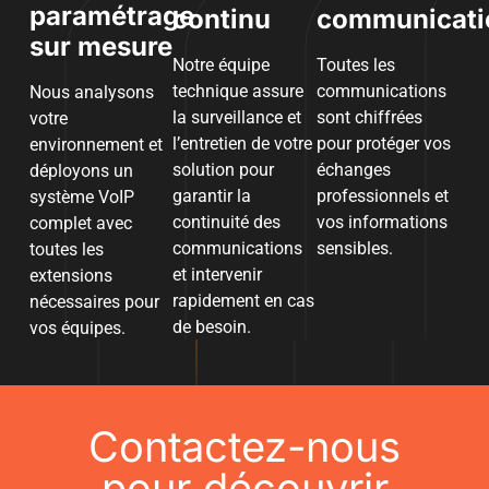
paramétrage
continu
communicati
sur mesure
Notre équipe
Toutes les
technique assure
communications
Nous analysons
la surveillance et
sont chiffrées
votre
l’entretien de votre
pour protéger vos
environnement et
solution pour
échanges
déployons un
garantir la
professionnels et
système VoIP
continuité des
vos informations
complet avec
communications
sensibles.
toutes les
et intervenir
extensions
rapidement en cas
nécessaires pour
de besoin.
vos équipes.
Contactez-nous
pour découvrir